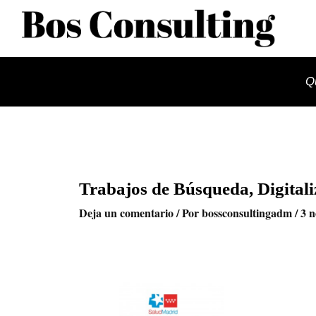
Ir
al
contenido
Q
Trabajos de Búsqueda, Digitali
Deja un comentario
/ Por
bossconsultingadm
/
3 n