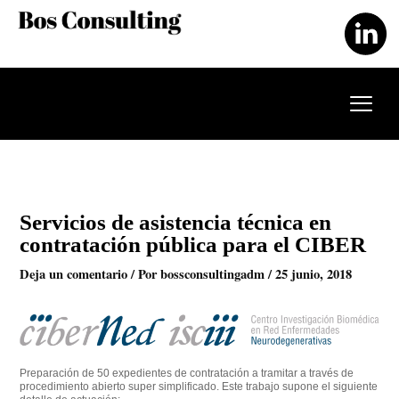
Ir
al
contenido
Servicios de asistencia técnica en
contratación pública para el CIBER
Deja un comentario
/ Por
bossconsultingadm
/
25 junio, 2018
Preparación de 50 expedientes de contratación a tramitar a través de
procedimiento abierto super simplificado. Este trabajo supone el siguiente