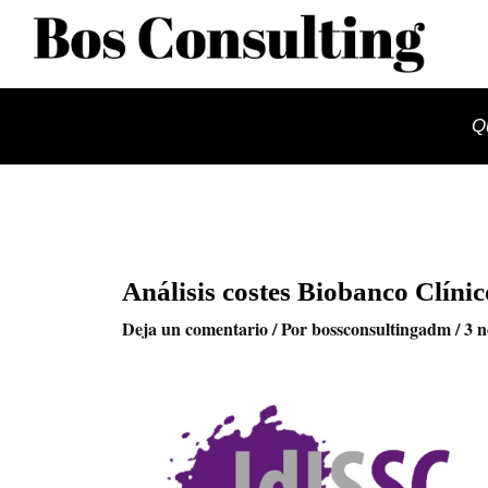
Ir
al
contenido
Q
Análisis costes Biobanco Clínic
Deja un comentario
/ Por
bossconsultingadm
/
3 n